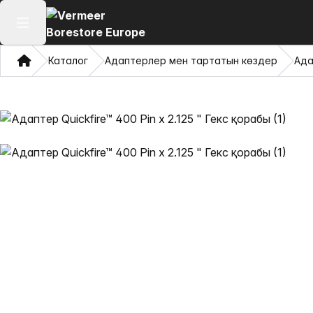
Негізгі мәзірді ашу
Үй
Каталог
Адаптерлер мен тартатын көздер
Ада