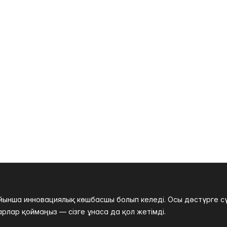
нша инновациялық көшбасшы болып келеді. Осы дәстүрге сүйе
рлар қоймаңыз — сізге ұнаса да қол жетімді.