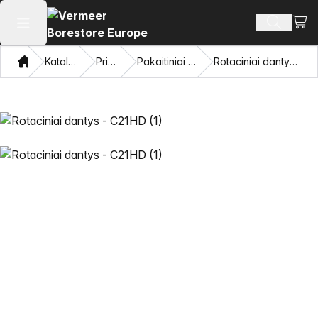
Perži
Ieškoti 
Atidaryti pagrindinį meniu
Namon
Katalogas
Priedai
Pakaitiniai dantys
Rotaciniai dantys - C21HD