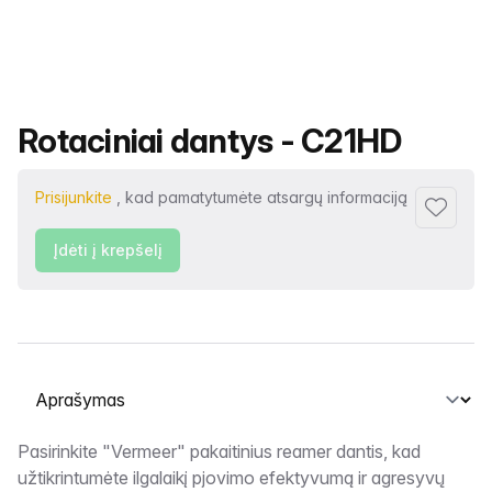
Produkto pavadinimas
Rotaciniai dantys - C21HD
Prisijunkite
, kad pamatytumėte atsargų informaciją
Pridėti p
Įdėti į krepšelį
Pasirinkite skirtuką
Aprašymas
Pasirinkite "Vermeer" pakaitinius reamer dantis, kad
užtikrintumėte ilgalaikį pjovimo efektyvumą ir agresyvų