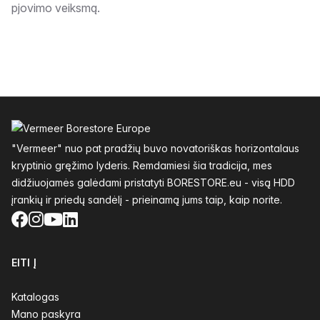
pjovimo veiksmą.
Poraštė
"Vermeer" nuo pat pradžių buvo novatoriškas horizontalaus
kryptinio gręžimo lyderis. Remdamiesi šia tradicija, mes
didžiuojamės galėdami pristatyti BORESTORE.eu - visą HDD
įrankių ir priedų sandėlį - prieinamą jums taip, kaip norite.
Facebook
Instagram
YouTube
LinkedIn
EITI Į
Katalogas
Mano paskyra