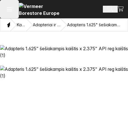
Perži
Ieškoti 
Atidaryti pagrindinį meniu
Namon
Katalogas
Adapteriai ir traukiančios akys
Adapteris 1.625" šešiakampis kaištis x 2.375" API reg kaištis