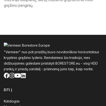
Aprašymas
gręžimo įrenginių.
Poraštė
"Vermeer" nuo pat pradžių buvo novatoriškas horizontalaus
kryptinio gręžimo lyderis. Remdamiesi šia tradicija, mes
didžiuojamės galėdami pristatyti BORESTORE.eu - visą HDD
įrankių ir priedų sandėlį - prieinamą jums taip, kaip norite.
Facebook
Instagram
YouTube
LinkedIn
EITI Į
Katalogas