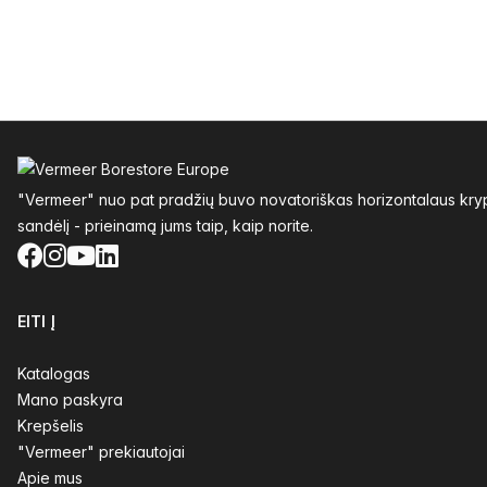
Poraštė
"Vermeer" nuo pat pradžių buvo novatoriškas horizontalaus krypt
sandėlį - prieinamą jums taip, kaip norite.
Facebook
Instagram
YouTube
LinkedIn
EITI Į
Katalogas
Mano paskyra
Krepšelis
"Vermeer" prekiautojai
Apie mus