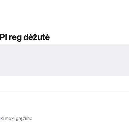
API reg dėžutė
iki maxi gręžimo