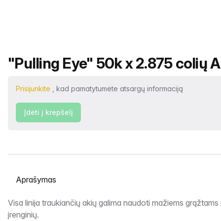
Produkto pavadinimas
"Pulling Eye" 50k x 2.875 colių 
Prisijunkite
, kad pamatytumėte atsargų informaciją
Įdėti į krepšelį
Pasirinkite skirtuką
Aprašymas
Visa linija traukiančių akių galima naudoti mažiems grąžtams 
įrenginių.