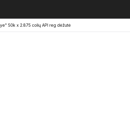
Eye" 50k x 2.875 colių API reg dėžutė