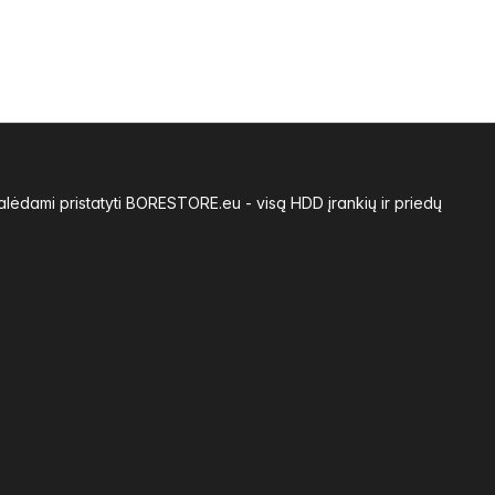
alėdami pristatyti BORESTORE.eu - visą HDD įrankių ir priedų