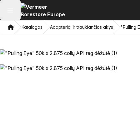
Atidaryti pagrindinį meniu
Namon
Katalogas
Adapteriai ir traukiančios akys
"Pulling 