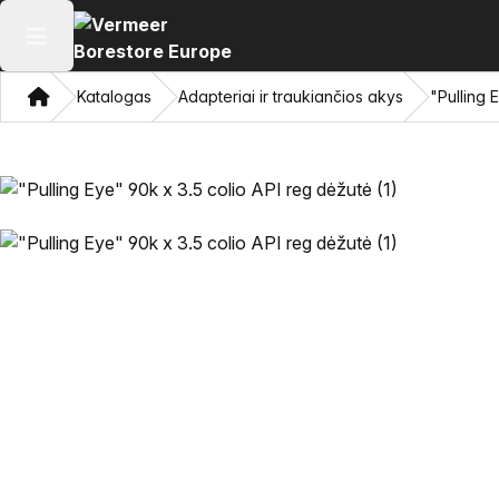
Atidaryti pagrindinį meniu
Namon
Katalogas
Adapteriai ir traukiančios akys
"Pulling 