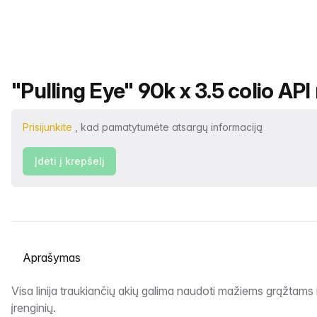
Produkto pavadinimas
"Pulling Eye" 90k x 3.5 colio API
Prisijunkite
, kad pamatytumėte atsargų informaciją
Įdėti į krepšelį
Pasirinkite skirtuką
Aprašymas
Visa linija traukiančių akių galima naudoti mažiems grąžtams 
įrenginių.