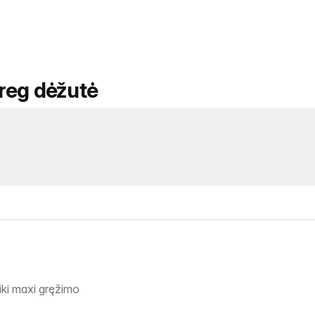
 reg dėžutė
iki maxi gręžimo