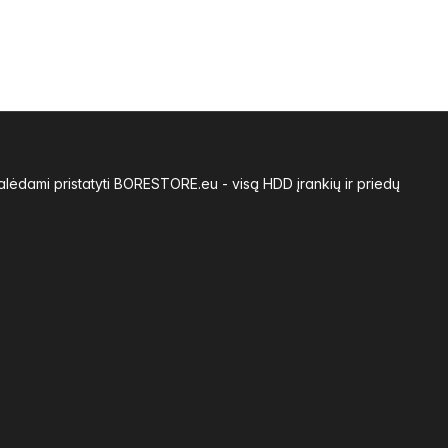
alėdami pristatyti BORESTORE.eu - visą HDD įrankių ir priedų