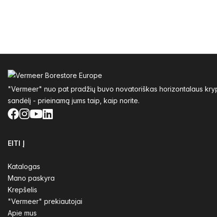
Poraštė
"Vermeer" nuo pat pradžių buvo novatoriškas horizontalaus krypt
sandėlį - prieinamą jums taip, kaip norite.
Facebook
Instagram
YouTube
LinkedIn
EITI Į
Katalogas
Mano paskyra
Krepšelis
"Vermeer" prekiautojai
Apie mus