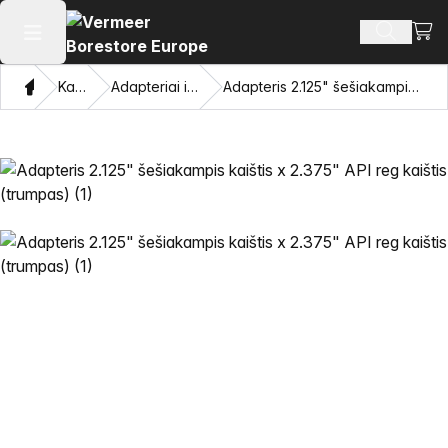
Perži
Ieškoti 
Atidaryti pagrindinį meniu
Namon
Katalogas
Adapteriai ir traukiančios akys
Adapteris 2.125" šešiakampis kaištis x 2.375" API reg kaištis (trumpas)