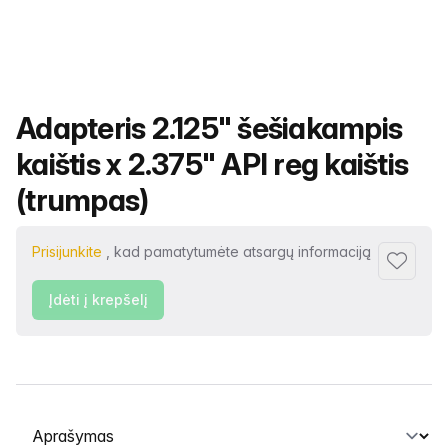
Produkto pavadinimas
Adapteris 2.125" šešiakampis
kaištis x 2.375" API reg kaištis
(trumpas)
Prisijunkite
, kad pamatytumėte atsargų informaciją
Pridėti p
Įdėti į krepšelį
Pasirinkite skirtuką