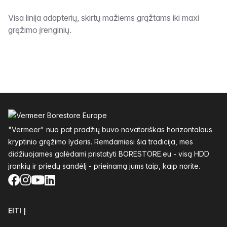
Aprašymas
Visa linija adapterių, skirtų mažiems grąžtams iki maxi
gręžimo įrenginių.
Poraštė
"Vermeer" nuo pat pradžių buvo novatoriškas horizontalaus
kryptinio gręžimo lyderis. Remdamiesi šia tradicija, mes
didžiuojamės galėdami pristatyti BORESTORE.eu - visą HDD
įrankių ir priedų sandėlį - prieinamą jums taip, kaip norite.
Facebook
Instagram
YouTube
LinkedIn
EITI Į