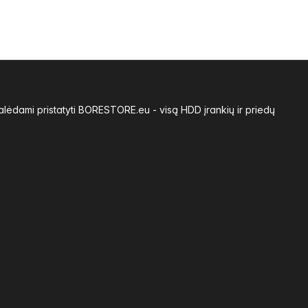
alėdami pristatyti BORESTORE.eu - visą HDD įrankių ir priedų