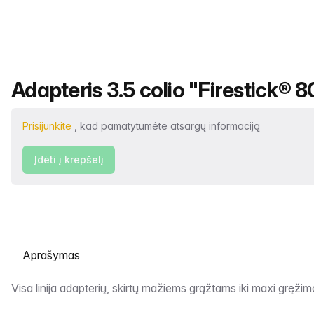
Produkto pavadinimas
Adapteris 3.5 colio "Firestick® 8
Prisijunkite
, kad pamatytumėte atsargų informaciją
Įdėti į krepšelį
Pasirinkite skirtuką
Aprašymas
Visa linija adapterių, skirtų mažiems grąžtams iki maxi gręžimo