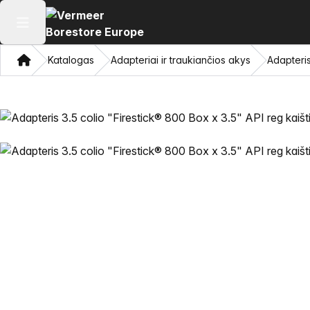
Atidaryti pagrindinį meniu
Namon
Katalogas
Adapteriai ir traukiančios akys
Adapteris