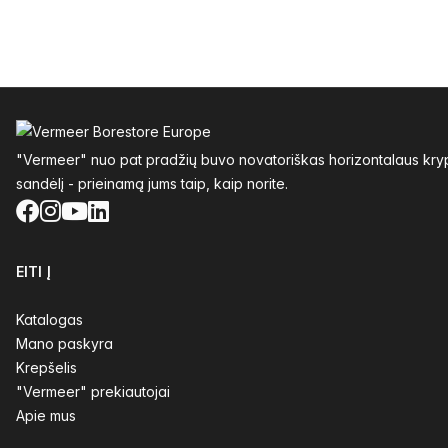
Poraštė
"Vermeer" nuo pat pradžių buvo novatoriškas horizontalaus krypt
sandėlį - prieinamą jums taip, kaip norite.
Facebook
Instagram
YouTube
LinkedIn
EITI Į
Katalogas
Mano paskyra
Krepšelis
"Vermeer" prekiautojai
Apie mus