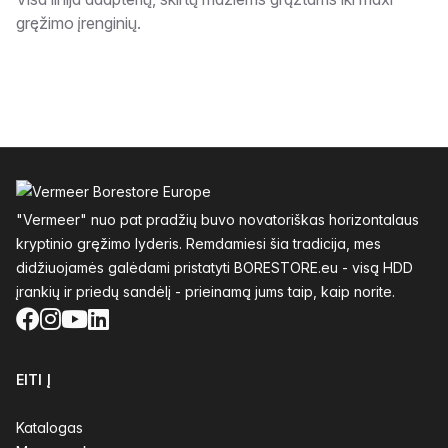
Aprašymas
gręžimo įrenginių.
Poraštė
"Vermeer" nuo pat pradžių buvo novatoriškas horizontalaus
kryptinio gręžimo lyderis. Remdamiesi šia tradicija, mes
didžiuojamės galėdami pristatyti BORESTORE.eu - visą HDD
įrankių ir priedų sandėlį - prieinamą jums taip, kaip norite.
Facebook
Instagram
YouTube
LinkedIn
EITI Į
Katalogas