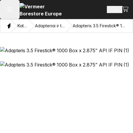
Perži
Ieškoti 
Atidaryti pagrindinį meniu
Namon
Katalogas
Adapteriai ir traukiančios akys
Adapteris 3.5 Firestick® 1000 Box x 2.875" API IF PIN