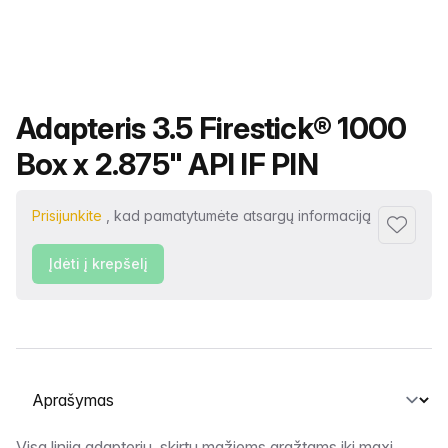
Produkto pavadinimas
Adapteris 3.5 Firestick® 1000
Box x 2.875" API IF PIN
Prisijunkite
, kad pamatytumėte atsargų informaciją
Pridėti p
Įdėti į krepšelį
Pasirinkite skirtuką
Visa linija adapterių, skirtų mažiems grąžtams iki maxi