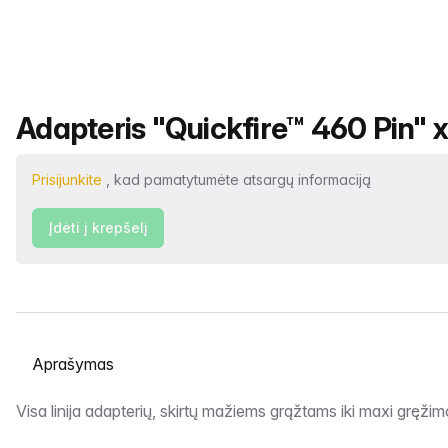
Produkto pavadinimas
Adapteris "Quickfire™ 460 Pin" x 
Prisijunkite
, kad pamatytumėte atsargų informaciją
Įdėti į krepšelį
Pasirinkite skirtuką
Aprašymas
Visa linija adapterių, skirtų mažiems grąžtams iki maxi gręžimo