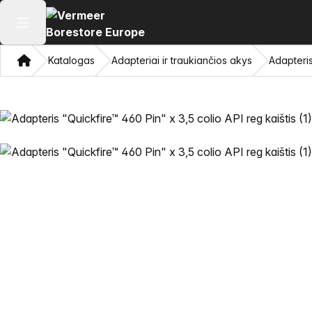
Atidaryti pagrindinį meniu
Namon
Katalogas
Adapteriai ir traukiančios akys
Adapteris