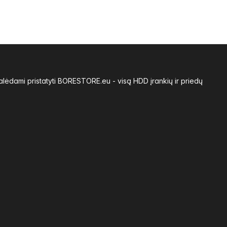
alėdami pristatyti BORESTORE.eu - visą HDD įrankių ir priedų