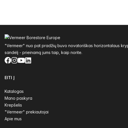
Poraštė
"Vermeer" nuo pat pradžių buvo novatoriškas horizontalaus krypt
sandėlį - prieinamą jums taip, kaip norite.
Facebook
Instagram
YouTube
LinkedIn
EITI Į
Katalogas
Mano paskyra
Krepšelis
"Vermeer" prekiautojai
Apie mus