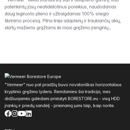
Aprašymas
patenkintų jūsų neatidėliotinus poreikius, naudodamas
daug legiruoto plieno ir užbaigdamas 100% sriegio
tikrinimo procesą. Pilna linija adapterių ir traukiančių akių,
skirtų mažiems grąžtams iki maxi gręžimo įrenginių..
Poraštė
"Vermeer" nuo pat pradžių buvo novatoriškas horizontalaus
kryptinio gręžimo lyderis. Remdamiesi šia tradicija, mes
didžiuojamės galėdami pristatyti BORESTORE.eu - visą HDD
įrankių ir priedų sandėlį - prieinamą jums taip, kaip norite.
Facebook
Instagram
YouTube
LinkedIn