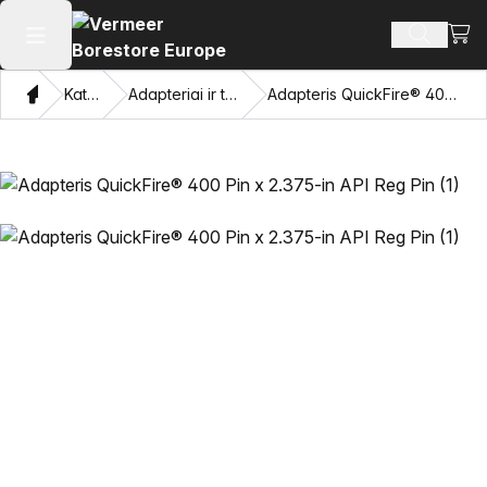
Perži
Ieškoti 
Atidaryti pagrindinį meniu
Namon
Katalogas
Adapteriai ir traukiančios akys
Adapteris QuickFire® 400 Pin x 2.375-in API Reg Pin