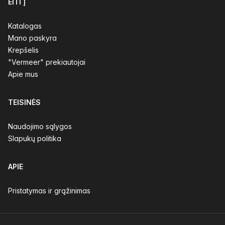
EITI Į
Katalogas
Mano paskyra
Krepšelis
"Vermeer" prekiautojai
Apie mus
TEISINĖS
Naudojimo sąlygos
Slapukų politika
APIE
Pristatymas ir grąžinimas