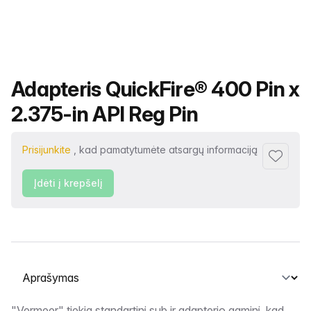
Produkto pavadinimas
Adapteris QuickFire® 400 Pin x
2.375-in API Reg Pin
Prisijunkite
, kad pamatytumėte atsargų informaciją
Pridėti p
Įdėti į krepšelį
Pasirinkite skirtuką
"Vermeer" tiekia standartinį sub ir adapterio gaminį, kad