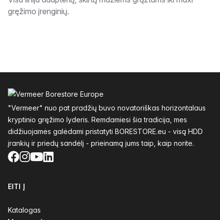
Aprašymas
gręžimo įrenginių.
Poraštė
"Vermeer" nuo pat pradžių buvo novatoriškas horizontalaus
kryptinio gręžimo lyderis. Remdamiesi šia tradicija, mes
didžiuojamės galėdami pristatyti BORESTORE.eu - visą HDD
įrankių ir priedų sandėlį - prieinamą jums taip, kaip norite.
Facebook
Instagram
YouTube
LinkedIn
EITI Į
Katalogas