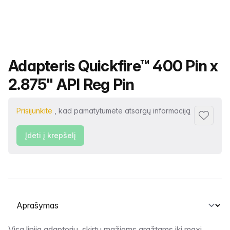
Produkto pavadinimas
Adapteris Quickfire™ 400 Pin x
2.875" API Reg Pin
Prisijunkite
, kad pamatytumėte atsargų informaciją
Pridėti p
Įdėti į krepšelį
Pasirinkite skirtuką
Visa linija adapterių, skirtų mažiems grąžtams iki maxi