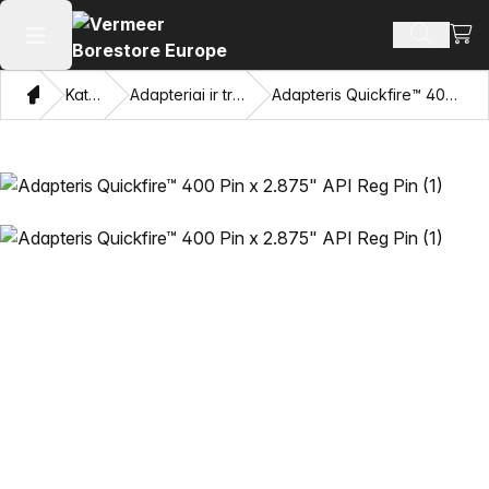
Perži
Ieškoti 
Atidaryti pagrindinį meniu
Namon
Katalogas
Adapteriai ir traukiančios akys
Adapteris Quickfire™ 400 Pin x 2.875" API Reg Pin