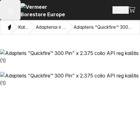
Perži
Ieškoti 
Atidaryti pagrindinį meniu
Namon
Katalogas
Adapteriai ir traukiančios akys
Adapteris "Quickfire™ 300 Pin" x 2.375 colio API reg kaištis