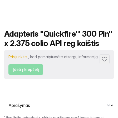
Produkto pavadinimas
Adapteris "Quickfire™ 300 Pin"
x 2.375 colio API reg kaištis
Prisijunkite
, kad pamatytumėte atsargų informaciją
Pridėti p
Įdėti į krepšelį
Pasirinkite skirtuką
Visa linija adapterių, skirtų mažiems grąžtams iki maxi