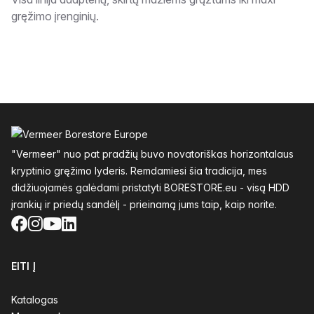
Aprašymas
gręžimo įrenginių.
Poraštė
"Vermeer" nuo pat pradžių buvo novatoriškas horizontalaus
kryptinio gręžimo lyderis. Remdamiesi šia tradicija, mes
didžiuojamės galėdami pristatyti BORESTORE.eu - visą HDD
įrankių ir priedų sandėlį - prieinamą jums taip, kaip norite.
Facebook
Instagram
YouTube
LinkedIn
EITI Į
Katalogas