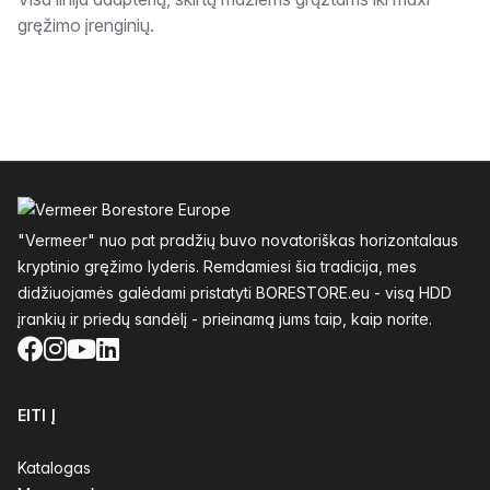
Aprašymas
gręžimo įrenginių.
Poraštė
"Vermeer" nuo pat pradžių buvo novatoriškas horizontalaus
kryptinio gręžimo lyderis. Remdamiesi šia tradicija, mes
didžiuojamės galėdami pristatyti BORESTORE.eu - visą HDD
įrankių ir priedų sandėlį - prieinamą jums taip, kaip norite.
Facebook
Instagram
YouTube
LinkedIn
EITI Į
Katalogas