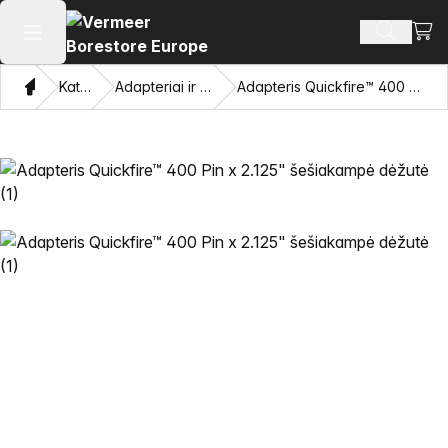
Perži
Ieškoti 
Atidaryti pagrindinį meniu
Namon
Katalogas
Adapteriai ir traukiančios akys
Adapteris Quickfire™ 400 Pin x 2.125" šešiakampė dėžutė