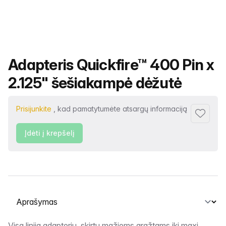
Produkto pavadinimas
Adapteris Quickfire™ 400 Pin x
2.125" šešiakampė dėžutė
Prisijunkite
, kad pamatytumėte atsargų informaciją
Pridėti p
Įdėti į krepšelį
Pasirinkite skirtuką
Visa linija adapterių, skirtų mažiems grąžtams iki maxi