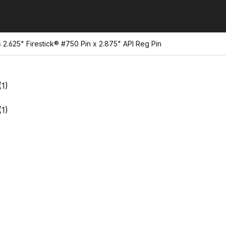
 2.625" Firestick® #750 Pin x 2.875" API Reg Pin