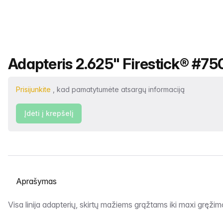
Produkto pavadinimas
Adapteris 2.625" Firestick® #750
Prisijunkite
, kad pamatytumėte atsargų informaciją
Įdėti į krepšelį
Pasirinkite skirtuką
Aprašymas
Visa linija adapterių, skirtų mažiems grąžtams iki maxi gręžimo