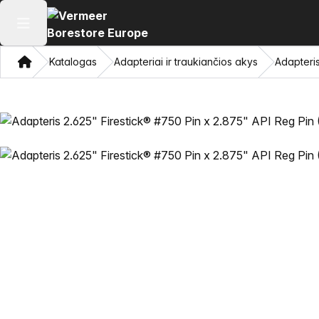
Atidaryti pagrindinį meniu
Namon
Katalogas
Adapteriai ir traukiančios akys
Adapteris