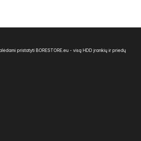
alėdami pristatyti BORESTORE.eu - visą HDD įrankių ir priedų