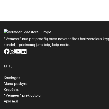
Poraštė
"Vermeer" nuo pat pradžių buvo novatoriškas horizontalaus krypt
sandėlį - prieinamą jums taip, kaip norite.
Facebook
Instagram
YouTube
LinkedIn
EITI Į
Katalogas
Mano paskyra
Krepšelis
"Vermeer" prekiautojai
Apie mus