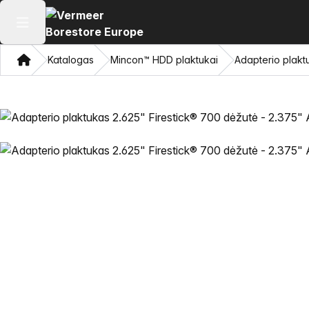
Atidaryti pagrindinį meniu
Namon
Katalogas
Mincon™ HDD plaktukai
Adapterio plakt