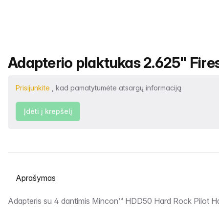
Produkto pavadinimas
Adapterio plaktukas 2.625" Fire
Prisijunkite
, kad pamatytumėte atsargų informaciją
Įdėti į krepšelį
Pasirinkite skirtuką
Aprašymas
Adapteris su 4 dantimis Mincon™ HDD50 Hard Rock Pilot 