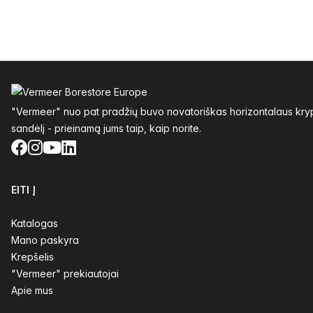
Poraštė
"Vermeer" nuo pat pradžių buvo novatoriškas horizontalaus krypt
sandėlį - prieinamą jums taip, kaip norite.
Facebook
Instagram
YouTube
LinkedIn
EITI Į
Katalogas
Mano paskyra
Krepšelis
"Vermeer" prekiautojai
Apie mus