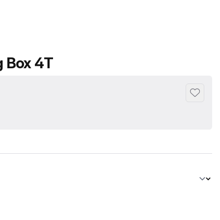
g Box 4T
Pridėti p