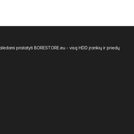
alėdami pristatyti BORESTORE.eu - visą HDD įrankių ir priedų