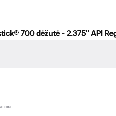
stick® 700 dėžutė - 2.375" API Re
Hammer.