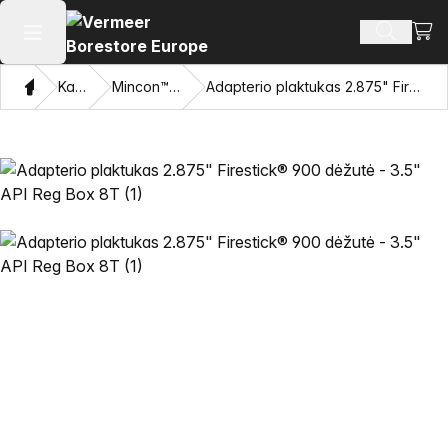
Perži
Ieškoti 
Atidaryti pagrindinį meniu
Namon
Katalogas
Mincon™ HDD plaktukai
Adapterio plaktukas 2.875" Firestick® 900 dėžutė - 3.5" API Reg Box 8T