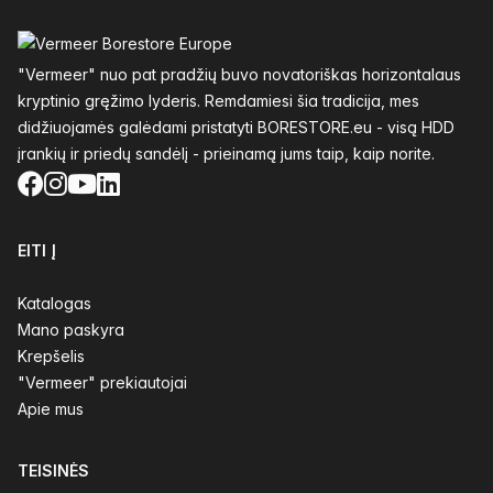
Poraštė
"Vermeer" nuo pat pradžių buvo novatoriškas horizontalaus
kryptinio gręžimo lyderis. Remdamiesi šia tradicija, mes
didžiuojamės galėdami pristatyti BORESTORE.eu - visą HDD
įrankių ir priedų sandėlį - prieinamą jums taip, kaip norite.
Facebook
Instagram
YouTube
LinkedIn
EITI Į
Katalogas
Mano paskyra
Krepšelis
"Vermeer" prekiautojai
Apie mus
TEISINĖS