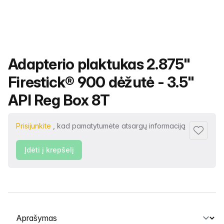
Produkto pavadinimas
Adapterio plaktukas 2.875"
Firestick® 900 dėžutė - 3.5"
API Reg Box 8T
Prisijunkite
, kad pamatytumėte atsargų informaciją
Pridėti p
Įdėti į krepšelį
Pasirinkite skirtuką