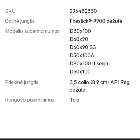
SKU
296482830
Galinė jungtis
Firestick® #900 dėžutė
Modelio suderinamumas
D80x100
D60x90
D60x90 S3
D50x100A
D80x100 II serija
D50x100
Priekinė jungtis
3,5 colio (8,9 cm) API Reg
dėžutė
Rangovo pasirinkimas
Taip