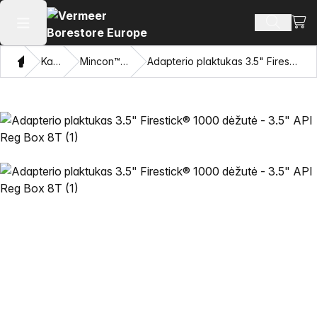
Perži
Ieškoti 
Atidaryti pagrindinį meniu
Namon
Katalogas
Mincon™ HDD plaktukai
Adapterio plaktukas 3.5" Firestick® 1000 dėžutė - 3.5" API Reg Box 8T