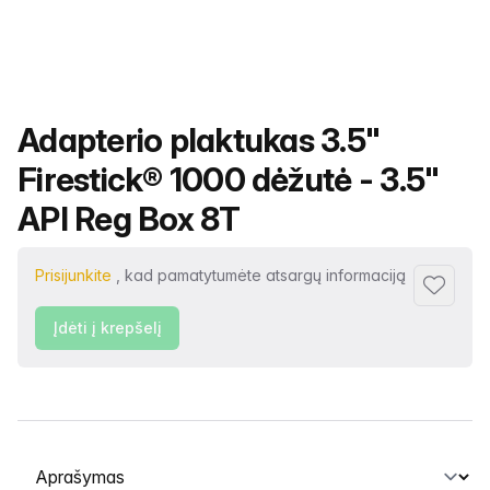
Produkto pavadinimas
Adapterio plaktukas 3.5"
Firestick® 1000 dėžutė - 3.5"
API Reg Box 8T
Prisijunkite
, kad pamatytumėte atsargų informaciją
Pridėti p
Įdėti į krepšelį
Pasirinkite skirtuką