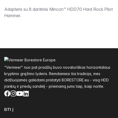
Aprašymas
Adapteris su 8 dantimis Mincon™ HDD70 Hard Rock Pilot
Hammer.
Poraštė
"Vermeer" nuo pat pradžių buvo novatoriškas horizontalaus
kryptinio gręžimo lyderis. Remdamiesi šia tradicija, mes
didžiuojamės galėdami pristatyti BORESTORE.eu - visą HDD
įrankių ir priedų sandėlį - prieinamą jums taip, kaip norite.
Facebook
Instagram
YouTube
LinkedIn
EITI Į