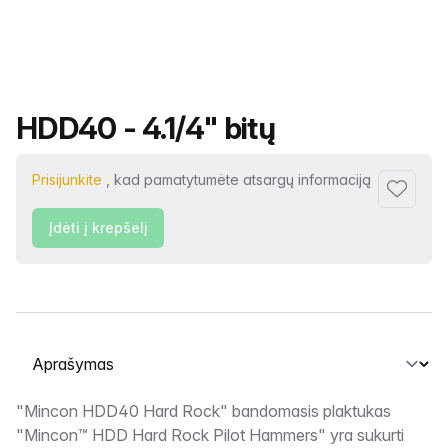
Produkto pavadinimas
HDD40 - 4.1/4" bitų
Prisijunkite
, kad pamatytumėte atsargų informaciją
Pridėti p
Įdėti į krepšelį
Pasirinkite skirtuką
Aprašymas
"Mincon HDD40 Hard Rock" bandomasis plaktukas
"Mincon™ HDD Hard Rock Pilot Hammers" yra sukurti