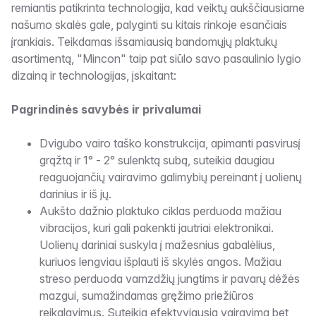
remiantis patikrinta technologija, kad veiktų aukščiausiame
našumo skalės gale, palyginti su kitais rinkoje esančiais
įrankiais. Teikdamas išsamiausią bandomųjų plaktukų
asortimentą, "Mincon" taip pat siūlo savo pasaulinio lygio
dizainą ir technologijas, įskaitant:
Pagrindinės savybės ir privalumai
Dvigubo vairo taško konstrukcija, apimanti pasvirusį
grąžtą ir 1° - 2° sulenktą subą, suteikia daugiau
reaguojančių vairavimo galimybių pereinant į uolienų
darinius ir iš jų.
Aukšto dažnio plaktuko ciklas perduoda mažiau
vibracijos, kuri gali pakenkti jautriai elektronikai.
Uolienų dariniai suskyla į mažesnius gabalėlius,
kuriuos lengviau išplauti iš skylės angos. Mažiau
streso perduoda vamzdžių jungtims ir pavarų dėžės
mazgui, sumažindamas gręžimo priežiūros
reikalavimus. Suteikia efektyviausią vairavimą bet