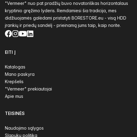
"Vermeer" nuo pat pradžių buvo novatoriškas horizontalaus
kryptinio gręžimo lyderis. Remdamiesi šia tradicija, mes
didžiuojamės galėdami pristatyti BORESTORE.eu - visą HDD
įrankių ir priedų sandėlį - prieinamą jums taip, kaip norite.
Facebook
Instagram
YouTube
LinkedIn
EITI Į
Katalogas
Mano paskyra
Krepšelis
"Vermeer" prekiautojai
Apie mus
TEISINĖS
Naudojimo sąlygos
Slapukų politika