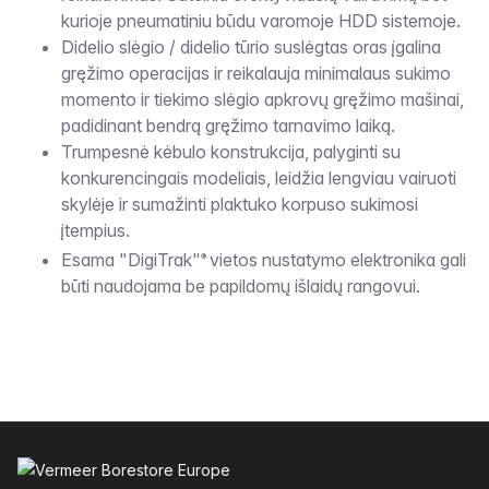
kurioje pneumatiniu būdu varomoje HDD sistemoje.
Didelio slėgio / didelio tūrio suslėgtas oras įgalina
gręžimo operacijas ir reikalauja minimalaus sukimo
momento ir tiekimo slėgio apkrovų gręžimo mašinai,
padidinant bendrą gręžimo tarnavimo laiką.
Trumpesnė kėbulo konstrukcija, palyginti su
konkurencingais modeliais, leidžia lengviau vairuoti
skylėje ir sumažinti plaktuko korpuso sukimosi
įtempius.
Esama "DigiTrak"
vietos nustatymo elektronika gali
®
būti naudojama be papildomų išlaidų rangovui.
Poraštė