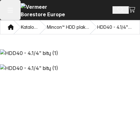
Perži
Ieškoti 
Atidaryti pagrindinį meniu
Namon
Katalogas
Mincon™ HDD plaktukai
HDD40 - 4.1/4" bitų