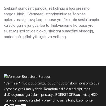
Aprašymas
Siekiant sumažinti jungčių, reikalingų išilgai gręžimo
stygos, kiekį, "Vermeer" standartiniuose šoninės
apkrovos siųstuvų korpusuose yra fiksuota šešiakampio
kaiščio galinė jungtis. Be to, kiekviename korpuse yra
siųstuvų izoliacijos blokai, siekiant sumažinti vibraciją,
padedančią išlaikyti siųstuvo veikimą.
Poraštė
"Vermeer" nuo pat pradžių buvo novatoriškas horizontalaus
kryptinio gręžimo lyderis. Remdamiesi šia tradicija, mes
didžiuojamės galėdami pristatyti BORESTORE.eu - visą HDD
įrankių ir priedų sandėlį - prieinamą jums taip, kaip norite.