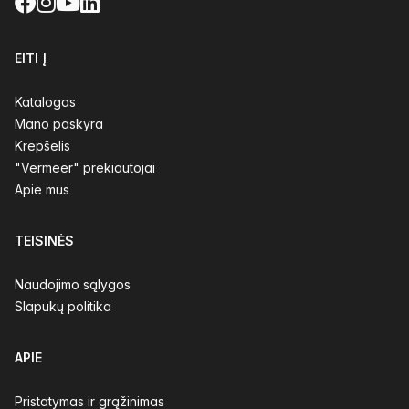
Facebook
Instagram
YouTube
LinkedIn
EITI Į
Katalogas
Mano paskyra
Krepšelis
"Vermeer" prekiautojai
Apie mus
TEISINĖS
Naudojimo sąlygos
Slapukų politika
APIE
Pristatymas ir grąžinimas