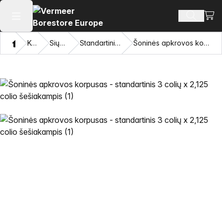
Perži
Ieškoti 
Atidaryti pagrindinį meniu
Namon
Katalogas
Siųstuvų korpusai
Standartiniai šoninės apkrovos korpusai
Šoninės apkrovos korpusas - standartinis 3 colių x 2,125 colio šešiakampis