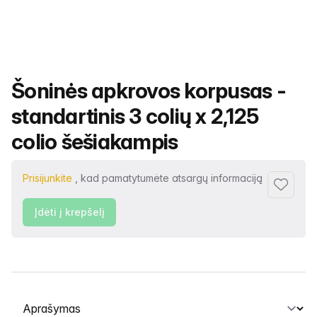
Produkto pavadinimas
Šoninės apkrovos korpusas -
standartinis 3 colių x 2,125
colio šešiakampis
Prisijunkite
, kad pamatytumėte atsargų informaciją
Pridėti p
Įdėti į krepšelį
Pasirinkite skirtuką