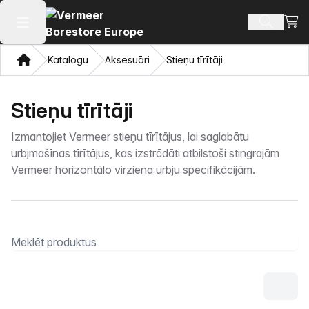
Skatī
Meklēt p
Atvērt galveno izvēlni
Mājas
Katalogu
Aksesuāri
Stieņu tīrītāji
Stieņu tīrītāji
Izmantojiet Vermeer stieņu tīrītājus, lai saglabātu
urbjmašīnas tīrītājus, kas izstrādāti atbilstoši stingrajām
Vermeer horizontālo virziena urbju specifikācijām.