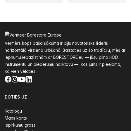
Kājenes
Vermērs kopš paša sākuma ir bijis novatorisks līderis
horizontālā virziena urbšanā. Balstoties uz šo tradīciju, mēs ar
lepnumu iepazīstinām ar BORESTORE.eu — jūsu pilno HDD
instrumentu un piederumu noliktavu —, kas jums ir pieejama,
kā vien vēlaties.
Facebook
Instagram
YouTube
LinkedIn
DOTIES UZ
Katalogu
Mans konts
Iepirkumu grozs