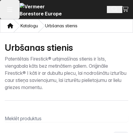
Skatī
Meklēt p
Atvērt galveno izvēlni
Mājas
Katalogu
Urbšanas stienis
Urbšanas stienis
Patentētais Firestick® urbjmašīnas stienis ir īsts,
viengabala kāts bez metinātiem galiem. Oriģinālie
Firestick® I kāti ir ar dubultu plecu, lai nodrošinātu izturību
caur stieņa savienojumu, lai izturētu pielietojumu ar lielu
griezes momentu.