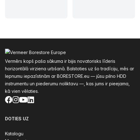
Kājenes
Vermērs kopš paša sākuma ir bijis novatorisks līderis
horizontālā virziena urbšanā. Balstoties uz šo tradīciju, mēs ar
lepnumu iepazīstinām ar BORESTORE.eu — jūsu pilno HDD
instrumentu un piederumu noliktavu —, kas jums ir pieejama,
kā vien vēlaties.
Facebook
Instagram
YouTube
LinkedIn
DOTIES UZ
Katalogu