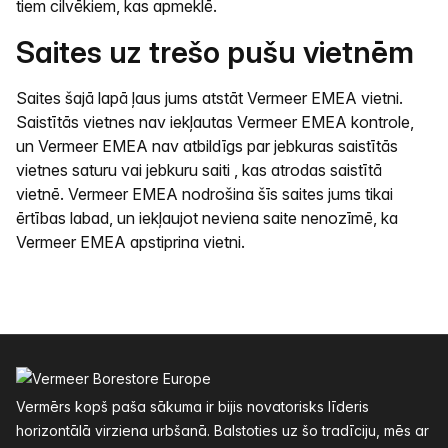
tiem cilvēkiem, kas apmeklē.
Saites uz trešo pušu vietnēm
Saites šajā lapā ļaus jums atstāt Vermeer EMEA vietni.
Saistītās vietnes nav iekļautas Vermeer EMEA kontrole,
un Vermeer EMEA nav atbildīgs par jebkuras saistītās
vietnes saturu vai jebkuru saiti , kas atrodas saistītā
vietnē. Vermeer EMEA nodrošina šīs saites jums tikai
ērtības labad, un iekļaujot neviena saite nenozīmē, ka
Vermeer EMEA apstiprina vietni.
Kājenes
Vermērs kopš paša sākuma ir bijis novatorisks līderis
horizontālā virziena urbšanā. Balstoties uz šo tradīciju, mēs ar