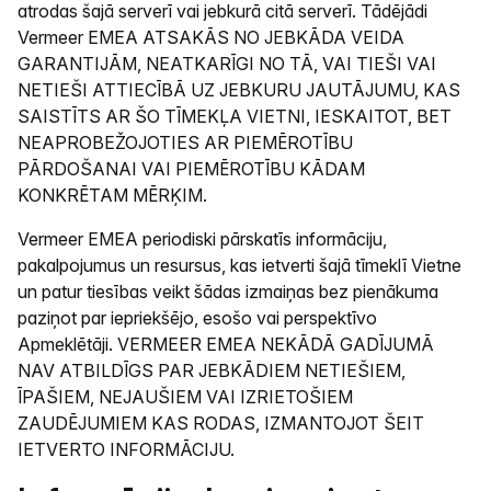
atrodas šajā serverī vai jebkurā citā serverī. Tādējādi
Vermeer EMEA ATSAKĀS NO JEBKĀDA VEIDA
GARANTIJĀM, NEATKARĪGI NO TĀ, VAI TIEŠI VAI
NETIEŠI ATTIECĪBĀ UZ JEBKURU JAUTĀJUMU, KAS
SAISTĪTS AR ŠO TĪMEKĻA VIETNI, IESKAITOT, BET
NEAPROBEŽOJOTIES AR PIEMĒROTĪBU
PĀRDOŠANAI VAI PIEMĒROTĪBU KĀDAM
KONKRĒTAM MĒRĶIM.
Vermeer EMEA periodiski pārskatīs informāciju,
pakalpojumus un resursus, kas ietverti šajā tīmeklī Vietne
un patur tiesības veikt šādas izmaiņas bez pienākuma
paziņot par iepriekšējo, esošo vai perspektīvo
Apmeklētāji. VERMEER EMEA NEKĀDĀ GADĪJUMĀ
NAV ATBILDĪGS PAR JEBKĀDIEM NETIEŠIEM,
ĪPAŠIEM, NEJAUŠIEM VAI IZRIETOŠIEM
ZAUDĒJUMIEM KAS RODAS, IZMANTOJOT ŠEIT
IETVERTO INFORMĀCIJU.