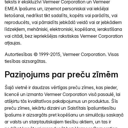
teksts ir ekskluzīvi Vermeer Corporation un Vermeer
EMEA īpašums un, izņemot personiskai vai iekšējai
lietošanai, nedrīkst tikt sadalīts, kopēts vai parādīts, vai
reproducēts, vai pārraidīts jebkādā veidā vai ar jebkādiem
līdzekļiem, mehāniski, elektroniski, kopēšana, ierakstīšana
vai citādi, bez iepriekšējas rakstiskas Vermeer Corporation
atļaujas.
Autortiesības © 1999-2015, Vermeer Corporation. Visas
tiesības aizsargātas.
Paziņojums par preču zīmēm
Šajā vietnē ir daudzas vērtīgas preču zīmes, kas pieder,
licencē un izmanto Vermeer Corporation visā pasaulē, lai
atšķirtu tās kvalitatīvos pakalpojumus un produktus. Šīs
preču zīmes, iekārtu dizaini un Saistītais īpašumtiesību
īpašums ir aizsargāts pret kopēšanu un simulāciju saskaņā
ar valsts un starptautiskajiem tiesību aktiem, un tas ir