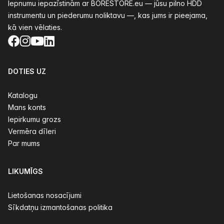
lepnumu iepazīstinām ar BORESTORE.eu — jūsu pilno HDD
instrumentu un piederumu noliktavu —, kas jums ir pieejama,
kā vien vēlaties.
Facebook
Instagram
YouTube
LinkedIn
DOTIES UZ
Katalogu
Mans konts
Iepirkumu grozs
Vermēra dīleri
Par mums
LIKUMĪGS
Lietošanas nosacījumi
Sīkdatņu izmantošanas politika