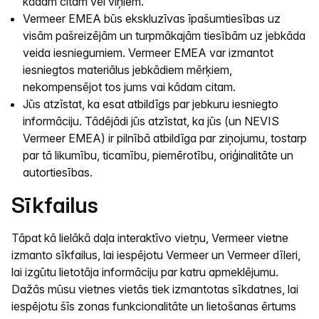
kādam citam vēl viņiem.
Vermeer EMEA būs ekskluzīvas īpašumtiesības uz
visām pašreizējām un turpmākajām tiesībām uz jebkāda
veida iesniegumiem. Vermeer EMEA var izmantot
iesniegtos materiālus jebkādiem mērķiem,
nekompensējot tos jums vai kādam citam.
Jūs atzīstat, ka esat atbildīgs par jebkuru iesniegto
informāciju. Tādējādi jūs atzīstat, ka jūs (un NEVIS
Vermeer EMEA) ir pilnībā atbildīga par ziņojumu, tostarp
par tā likumību, ticamību, piemērotību, oriģinalitāte un
autortiesības.
Sīkfailus
Tāpat kā lielākā daļa interaktīvo vietņu, Vermeer vietne
izmanto sīkfailus, lai iespējotu Vermeer un Vermeer dīleri,
lai izgūtu lietotāja informāciju par katru apmeklējumu.
Dažās mūsu vietnes vietās tiek izmantotas sīkdatnes, lai
iespējotu šīs zonas funkcionalitāte un lietošanas ērtums