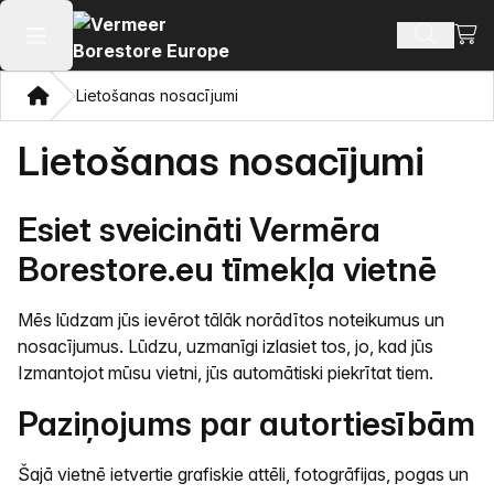
Skatī
Meklēt p
Atvērt galveno izvēlni
Mājas
Lietošanas nosacījumi
Lietošanas nosacījumi
Esiet sveicināti Vermēra
Borestore.eu tīmekļa vietnē
Mēs lūdzam jūs ievērot tālāk norādītos noteikumus un
nosacījumus. Lūdzu, uzmanīgi izlasiet tos, jo, kad jūs
Izmantojot mūsu vietni, jūs automātiski piekrītat tiem.
Paziņojums par autortiesībām
Šajā vietnē ietvertie grafiskie attēli, fotogrāfijas, pogas un