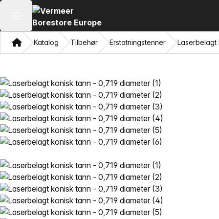
Åpne hovedmenyen
Hjem
Katalog
Tilbehør
Erstatningstenner
Laserbelagt 