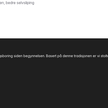
en, bedre selvsliping
gsboring siden begynnelsen. Basert på denne tradisjonen er vi stol