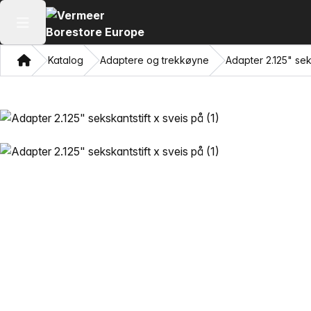
Åpne hovedmenyen
Hjem
Katalog
Adaptere og trekkøyne
Adapter 2.125" sek