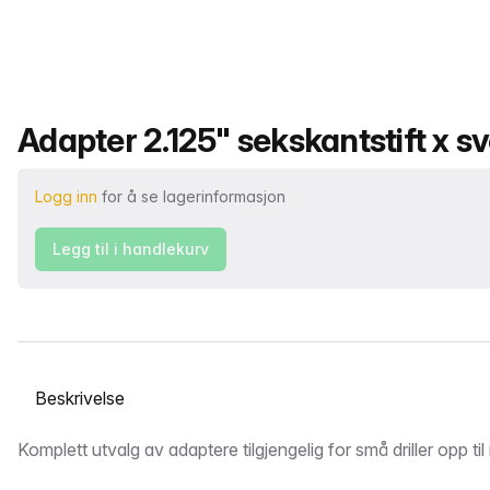
Produktnavn
Adapter 2.125" sekskantstift x sv
Logg inn
for å se lagerinformasjon
Legg til i handlekurv
Velg en fane
Beskrivelse
Komplett utvalg av adaptere tilgjengelig for små driller opp til