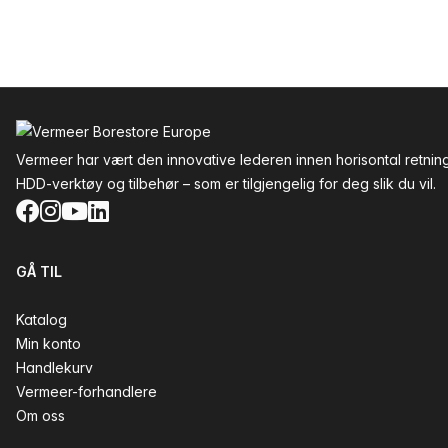
Bunntekst
Vermeer har vært den innovative lederen innen horisontal retnin
HDD-verktøy og tilbehør – som er tilgjengelig for deg slik du vil.
Facebook
Instagram
YouTube
LinkedIn
GÅ TIL
Katalog
Min konto
Handlekurv
Vermeer-forhandlere
Om oss