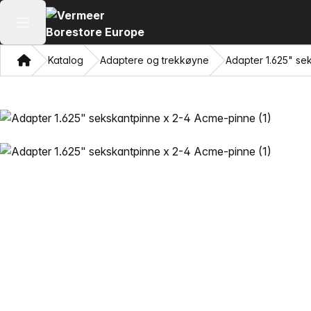
Åpne hovedmenyen
Hjem
Katalog
Adaptere og trekkøyne
Adapter 1.625" se