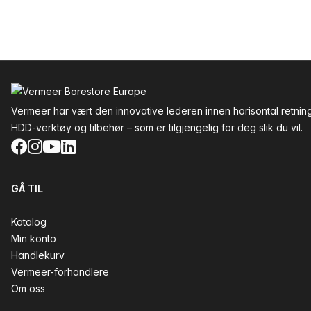
Bunntekst
Vermeer har vært den innovative lederen innen horisontal retnin
HDD-verktøy og tilbehør – som er tilgjengelig for deg slik du vil.
Facebook
Instagram
YouTube
LinkedIn
GÅ TIL
Katalog
Min konto
Handlekurv
Vermeer-forhandlere
Om oss