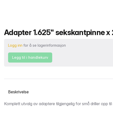
Produktnavn
Adapter 1.625" sekskantpinne 
Logg inn
for å se lagerinformasjon
Legg til i handlekurv
Velg en fane
Beskrivelse
Komplett utvalg av adaptere tilgjengelig for små driller opp til