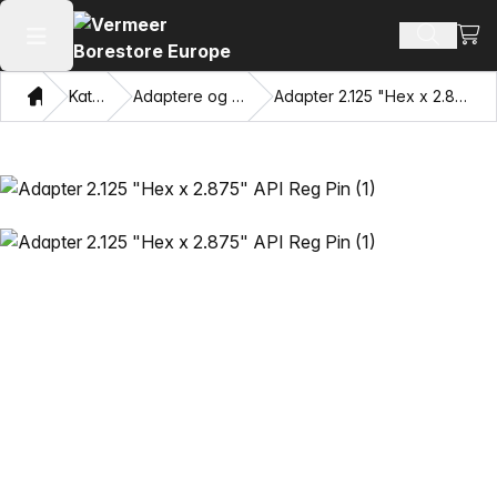
Vis 
Søk ette
Åpne hovedmenyen
Hjem
Katalog
Adaptere og trekkøyne
Adapter 2.125 "Hex x 2.875" API Reg Pin