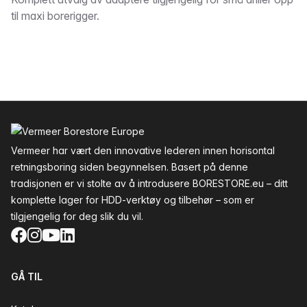
Beskrivelse
til maxi borerigger.
Bunntekst
Vermeer har vært den innovative lederen innen horisontal
retningsboring siden begynnelsen. Basert på denne
tradisjonen er vi stolte av å introdusere BORESTORE.eu – ditt
komplette lager for HDD-verktøy og tilbehør – som er
tilgjengelig for deg slik du vil.
Facebook
Instagram
YouTube
LinkedIn
GÅ TIL