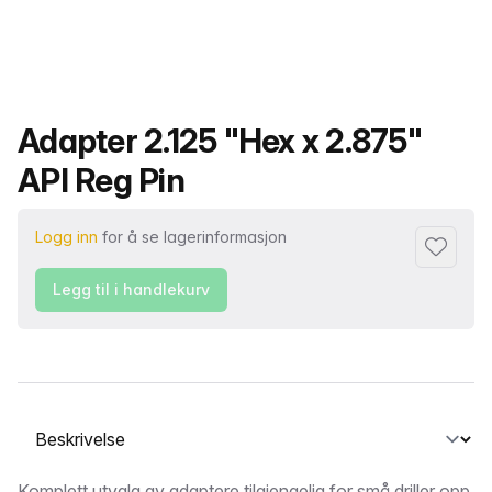
Produktnavn
Adapter 2.125 "Hex x 2.875"
API Reg Pin
Logg inn
for å se lagerinformasjon
Legg til i
Legg til i handlekurv
Velg en fane
Komplett utvalg av adaptere tilgjengelig for små driller opp