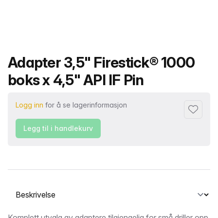
Produktnavn
Adapter 3,5" Firestick® 1000
boks x 4,5" API IF Pin
Logg inn
for å se lagerinformasjon
Legg til i
Legg til i handlekurv
Velg en fane
Komplett utvalg av adaptere tilgjengelig for små driller opp