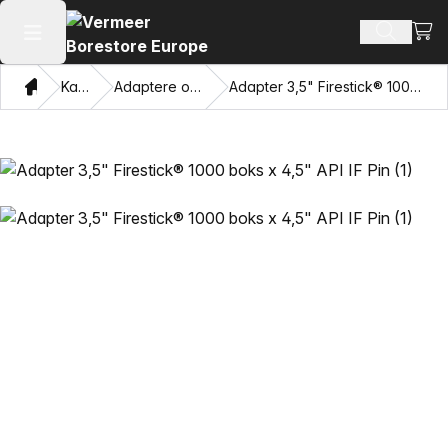
Vis 
Søk ette
Åpne hovedmenyen
Hjem
Katalog
Adaptere og trekkøyne
Adapter 3,5" Firestick® 1000 boks x 4,5" API IF Pin