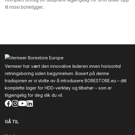
Beskrivelse
til maxi borerigger.
Bunntekst
Vermeer har vært den innovative lederen innen horisontal
retningsboring siden begynnelsen. Basert på denne
tradisjonen er vi stolte av å introdusere BORESTORE.eu – ditt
komplette lager for HDD-verktøy og tilbehør – som er
tilgjengelig for deg slik du vil.
Facebook
Instagram
YouTube
LinkedIn
GÅ TIL