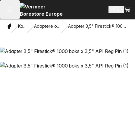
Vis 
Søk ette
Åpne hovedmenyen
Hjem
Katalog
Adaptere og trekkøyne
Adapter 3,5" Firestick® 1000 boks x 3,5" API Reg Pin