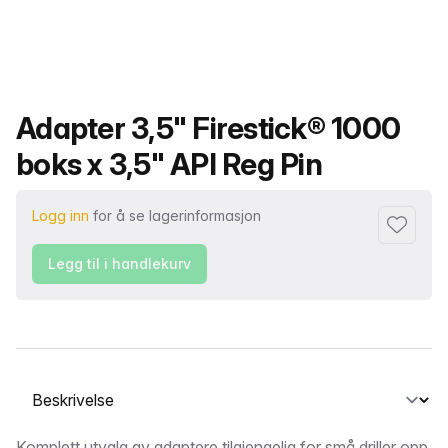
Produktnavn
Adapter 3,5" Firestick® 1000
boks x 3,5" API Reg Pin
Logg inn
for å se lagerinformasjon
Legg til i
Legg til i handlekurv
Velg en fane
Komplett utvalg av adaptere tilgjengelig for små driller opp