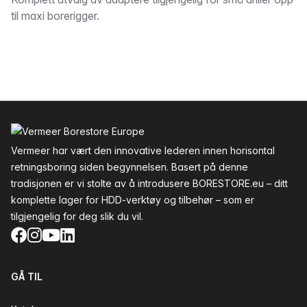
Beskrivelse
til maxi borerigger.
Bunntekst
Vermeer har vært den innovative lederen innen horisontal
retningsboring siden begynnelsen. Basert på denne
tradisjonen er vi stolte av å introdusere BORESTORE.eu – ditt
komplette lager for HDD-verktøy og tilbehør – som er
tilgjengelig for deg slik du vil.
Facebook
Instagram
YouTube
LinkedIn
GÅ TIL