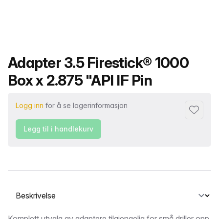
Produktnavn
Adapter 3.5 Firestick® 1000
Box x 2.875 "API IF Pin
Logg inn
for å se lagerinformasjon
Legg til i
Legg til i handlekurv
Velg en fane
Komplett utvalg av adaptere tilgjengelig for små driller opp