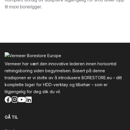
Beskrivelse
til maxi borerigger.
Bunntekst
Vermeer har vært den innovative lederen innen horisontal
retningsboring siden begynnelsen. Basert på denne
tradisjonen er vi stolte av å introdusere BORESTORE.eu – ditt
komplette lager for HDD-verktøy og tilbehør – som er
tilgjengelig for deg slik du vil.
Facebook
Instagram
YouTube
LinkedIn
GÅ TIL