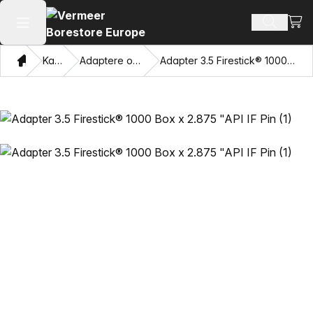
Vis 
Søk ette
Åpne hovedmenyen
Hjem
Katalog
Adaptere og trekkøyne
Adapter 3.5 Firestick® 1000 Box x 2.875 "API IF Pin