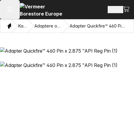
Vis 
Søk ette
Åpne hovedmenyen
Hjem
Katalog
Adaptere og trekkøyne
Adapter Quickfire™ 460 Pin x 2.875 "API Reg Pin