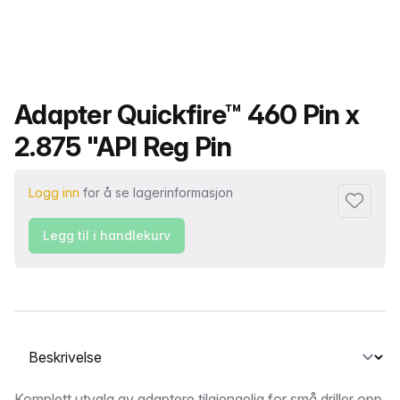
Produktnavn
Adapter Quickfire™ 460 Pin x
2.875 "API Reg Pin
Logg inn
for å se lagerinformasjon
Legg til i
Legg til i handlekurv
Velg en fane
Komplett utvalg av adaptere tilgjengelig for små driller opp