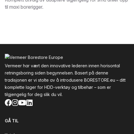
Beskrivelse
til maxi borerigger.
Bunntekst
Vermeer har vært den innovative lederen innen horisontal
retningsboring siden begynnelsen. Basert på denne
tradisjonen er vi stolte av å introdusere BORESTORE.eu – ditt
komplette lager for HDD-verktøy og tilbehør – som er
tilgjengelig for deg slik du vil.
Facebook
Instagram
YouTube
LinkedIn
GÅ TIL