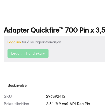
Produktnavn
Adapter Quickfire™ 700 Pin x 3,5
Logg inn
for å se lagerinformasjon
Legg til i handlekurv
Velg en fane
SKU
296392412
Bakre tilkobling
3,5" (8,9 cm) API Reg Pin