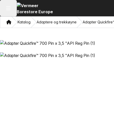
Åpne hovedmenyen
Hjem
Katalog
Adaptere og trekkøyne
Adapter Quickfire™