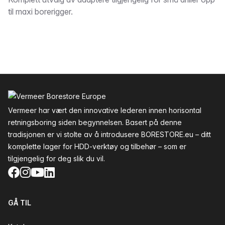
Beskrivelse
til maxi borerigger.
Bunntekst
Vermeer har vært den innovative lederen innen horisontal
retningsboring siden begynnelsen. Basert på denne
tradisjonen er vi stolte av å introdusere BORESTORE.eu – ditt
komplette lager for HDD-verktøy og tilbehør – som er
tilgjengelig for deg slik du vil.
Facebook
Instagram
YouTube
LinkedIn
GÅ TIL