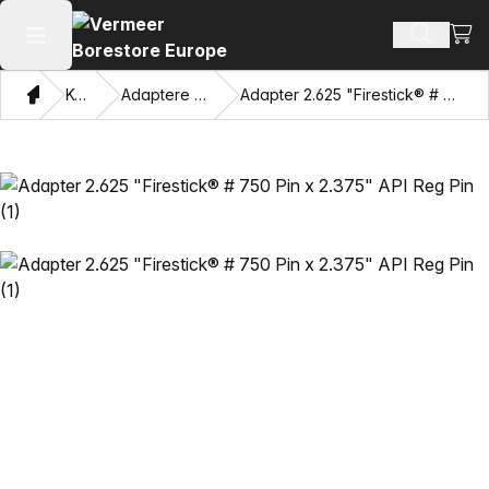
Vis 
Søk ette
Åpne hovedmenyen
Hjem
Katalog
Adaptere og trekkøyne
Adapter 2.625 "Firestick® # 750 Pin x 2.375" API Reg Pin