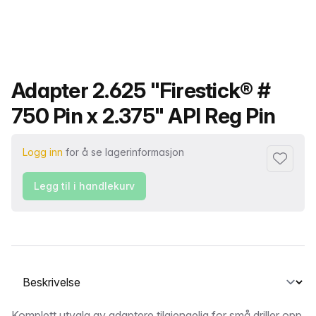
Produktnavn
Adapter 2.625 "Firestick® #
750 Pin x 2.375" API Reg Pin
Logg inn
for å se lagerinformasjon
Legg til i
Legg til i handlekurv
Velg en fane
Komplett utvalg av adaptere tilgjengelig for små driller opp