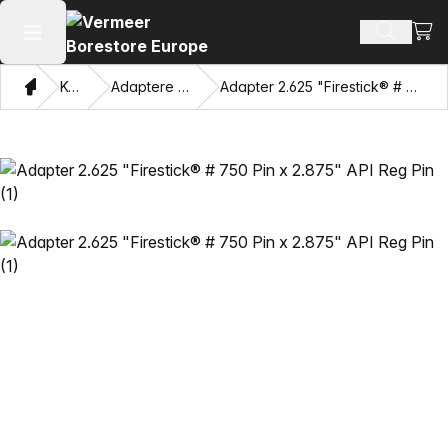
Vis 
Søk ette
Åpne hovedmenyen
Hjem
Katalog
Adaptere og trekkøyne
Adapter 2.625 "Firestick® # 750 Pin x 2.875" API Reg Pin