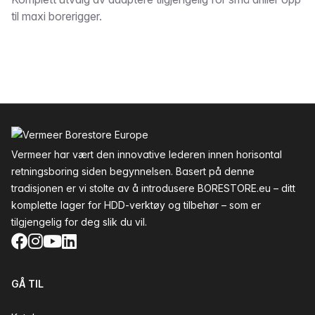
Beskrivelse
til maxi borerigger.
Bunntekst
Vermeer har vært den innovative lederen innen horisontal
retningsboring siden begynnelsen. Basert på denne
tradisjonen er vi stolte av å introdusere BORESTORE.eu – ditt
komplette lager for HDD-verktøy og tilbehør – som er
tilgjengelig for deg slik du vil.
Facebook
Instagram
YouTube
LinkedIn
GÅ TIL