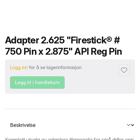
Produktnavn
Adapter 2.625 "Firestick® #
750 Pin x 2.875" API Reg Pin
Logg inn
for å se lagerinformasjon
Legg til i
Legg til i handlekurv
Velg en fane
Komplett utvalg av adaptere tilgjengelig for små driller opp