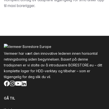
Beskrivelse
til maxi borerigger.
Bunntekst
Vermeer har vært den innovative lederen innen horisontal
retningsboring siden begynnelsen. Basert på denne
tradisjonen er vi stolte av å introdusere BORESTORE.eu – ditt
komplette lager for HDD-verktøy og tilbehør – som er
tilgjengelig for deg slik du vil.
Facebook
Instagram
YouTube
LinkedIn
GÅ TIL