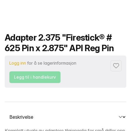
Produktnavn
Adapter 2.375 "Firestick® #
625 Pin x 2.875" API Reg Pin
Logg inn
for å se lagerinformasjon
Legg til i
Legg til i handlekurv
Velg en fane
Komplett utvalg av adaptere tilgjengelig for små driller opp