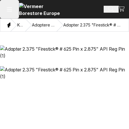
Vis 
Søk ette
Åpne hovedmenyen
Hjem
Katalog
Adaptere og trekkøyne
Adapter 2.375 "Firestick® # 625 Pin x 2.875" API Reg Pin