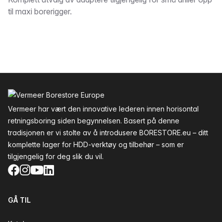
Beskrivelse
til maxi borerigger.
Bunntekst
Vermeer har vært den innovative lederen innen horisontal
retningsboring siden begynnelsen. Basert på denne
tradisjonen er vi stolte av å introdusere BORESTORE.eu – ditt
komplette lager for HDD-verktøy og tilbehør – som er
tilgjengelig for deg slik du vil.
Facebook
Instagram
YouTube
LinkedIn
GÅ TIL