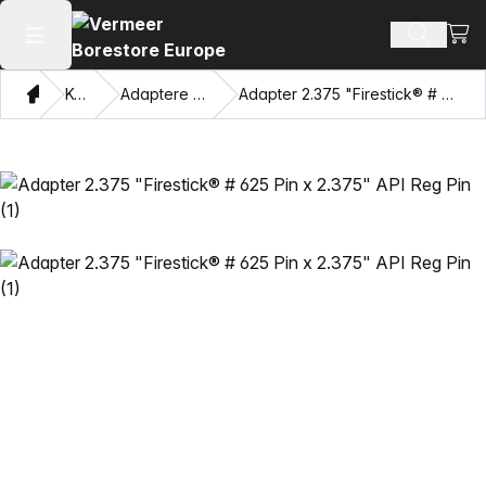
Vis 
Søk ette
Åpne hovedmenyen
Hjem
Katalog
Adaptere og trekkøyne
Adapter 2.375 "Firestick® # 625 Pin x 2.375" API Reg Pin