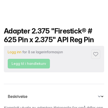
Produktnavn
Adapter 2.375 "Firestick® #
625 Pin x 2.375" API Reg Pin
Logg inn
for å se lagerinformasjon
Legg til i
Legg til i handlekurv
Velg en fane
Komplett utvalg av adaptere tilgjengelig for små driller opp