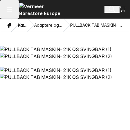
Vis 
Søk ette
Åpne hovedmenyen
Hjem
Katalog
Adaptere og trekkøyne
PULLBACK TAB MASKIN- 21K QS SVINGBAR