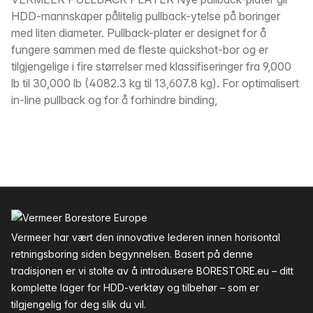
Beskrivelse
HDD-mannskaper pålitelig pullback-ytelse på boringer
med liten diameter. Pullback-plater er designet for å
fungere sammen med de fleste quickshot-bor og er
tilgjengelige i fire størrelser med klassifiseringer fra 9,000
lb til 30,000 lb (4082.3 kg til 13,607.8 kg). For optimalisert
in-line pullback og for å forhindre binding,
Bunntekst
Vermeer har vært den innovative lederen innen horisontal
retningsboring siden begynnelsen. Basert på denne
tradisjonen er vi stolte av å introdusere BORESTORE.eu – ditt
komplette lager for HDD-verktøy og tilbehør – som er
tilgjengelig for deg slik du vil.