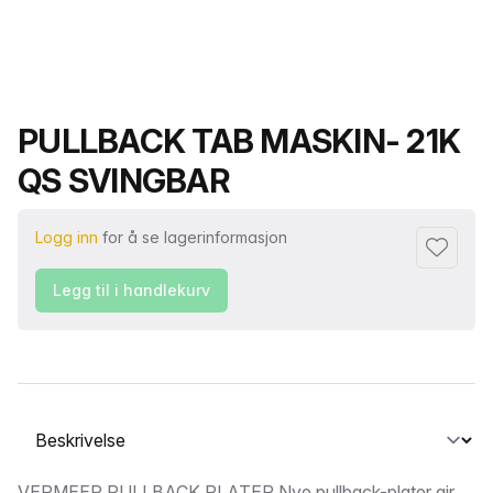
Produktnavn
PULLBACK TAB MASKIN- 21K
QS SVINGBAR
Logg inn
for å se lagerinformasjon
Legg til i
Legg til i handlekurv
Velg en fane
VERMEER PULLBACK PLATER Nye pullback-plater gir