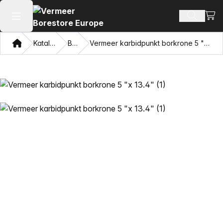
Vis 
Søk ette
Åpne hovedmenyen
Hjem
Katalog
Bor
Vermeer karbidpunkt borkrone 5 "x 13.4"