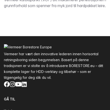
Beskrivelse
grunnforhold som spenner fra myk jord til hardpakket leire.
Bunntekst
Vermeer har vært den innovative lederen innen horisontal
retningsboring siden begynnelsen. Basert på denne
tradisjonen er vi stolte av å introdusere BORESTORE.eu – ditt
komplette lager for HDD-verktøy og tilbehør – som er
tilgjengelig for deg slik du vil.
Facebook
Instagram
YouTube
LinkedIn
GÅ TIL