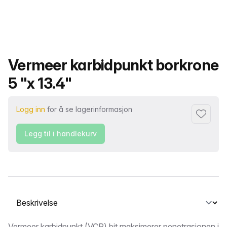
Produktnavn
Vermeer karbidpunkt borkrone
5 "x 13.4"
Logg inn
for å se lagerinformasjon
Legg til i
Legg til i handlekurv
Velg en fane
Vermeer karbidpunkt (VCP) bit maksimerer penetrasjonen i