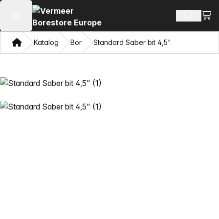
Vis 
Søk ette
Åpne hovedmenyen
Hjem
Katalog
Bor
Standard Saber bit 4,5"