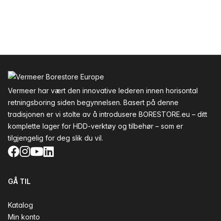
Bunntekst
Vermeer har vært den innovative lederen innen horisontal
retningsboring siden begynnelsen. Basert på denne
tradisjonen er vi stolte av å introdusere BORESTORE.eu – ditt
komplette lager for HDD-verktøy og tilbehør – som er
tilgjengelig for deg slik du vil.
Facebook
Instagram
YouTube
LinkedIn
GÅ TIL
Katalog
Min konto