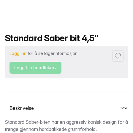
Produktnavn
Standard Saber bit 4,5"
Logg inn
for å se lagerinformasjon
Legg til i
Legg til i handlekurv
Velg en fane
Beskrivelse
Standard Saber-biten har en aggressiv konisk design for å
trenge gjennom hardpakkede grunnforhold.