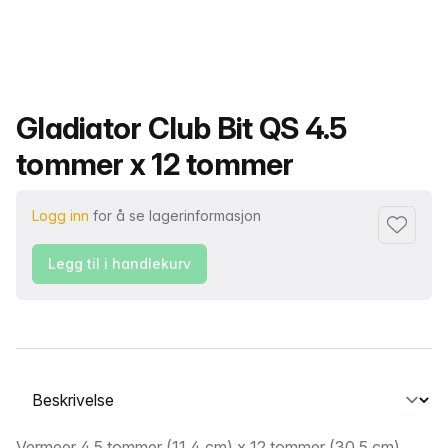
Produktnavn
Gladiator Club Bit QS 4.5
tommer x 12 tommer
Logg inn
for å se lagerinformasjon
Legg til i
Legg til i handlekurv
Velg en fane
Vermeer 4,5 tommer (11,4 cm) x 12 tommer (30,5 cm)