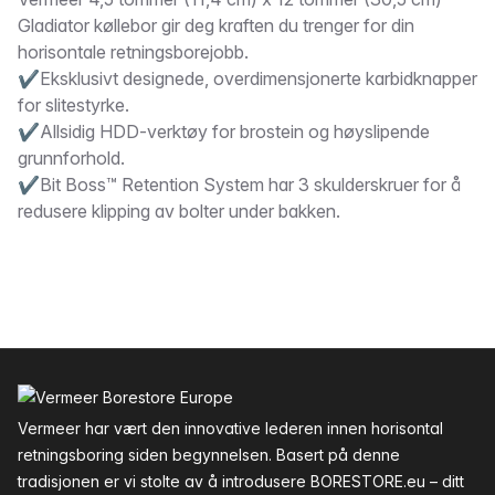
Beskrivelse
Gladiator køllebor gir deg kraften du trenger for din
horisontale retningsborejobb.
✔Eksklusivt designede, overdimensjonerte karbidknapper
for slitestyrke.
✔Allsidig HDD-verktøy for brostein og høyslipende
grunnforhold.
✔Bit Boss™ Retention System har 3 skulderskruer for å
redusere klipping av bolter under bakken.
Bunntekst
Vermeer har vært den innovative lederen innen horisontal
retningsboring siden begynnelsen. Basert på denne
tradisjonen er vi stolte av å introdusere BORESTORE.eu – ditt