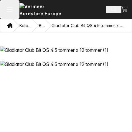
Vis 
Søk ette
Åpne hovedmenyen
Hjem
Katalog
Bor
Gladiator Club Bit QS 4.5 tommer x 12 tommer