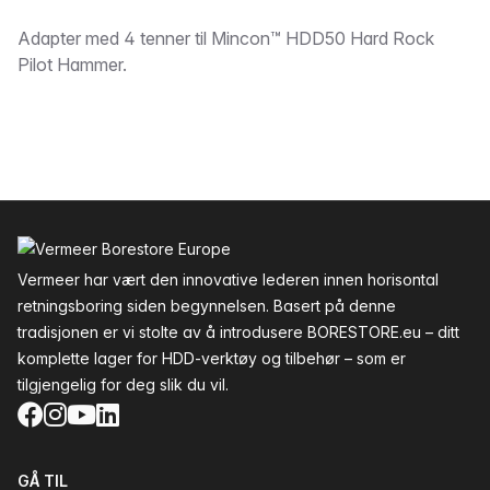
Beskrivelse
Adapter med 4 tenner til Mincon™ HDD50 Hard Rock
Pilot Hammer.
Bunntekst
Vermeer har vært den innovative lederen innen horisontal
retningsboring siden begynnelsen. Basert på denne
tradisjonen er vi stolte av å introdusere BORESTORE.eu – ditt
komplette lager for HDD-verktøy og tilbehør – som er
tilgjengelig for deg slik du vil.
Facebook
Instagram
YouTube
LinkedIn
GÅ TIL