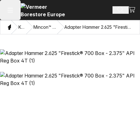
Vis 
Søk ette
Åpne hovedmenyen
Hjem
Katalog
Mincon™ HDD-hammere
Adapter Hammer 2.625 "Firestick® 700 Box - 2.375" API Reg Box 4T