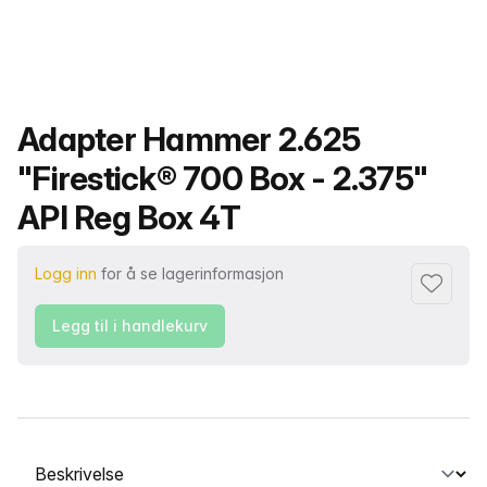
Produktnavn
Adapter Hammer 2.625
"Firestick® 700 Box - 2.375"
API Reg Box 4T
Logg inn
for å se lagerinformasjon
Legg til i
Legg til i handlekurv
Velg en fane