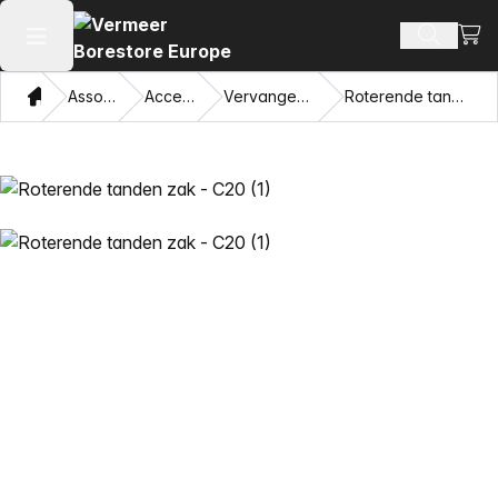
Beki
Zoek pr
Hoofdmenu openen
Thuis
Assortiment
Accessoires
Vervangende tanden
Roterende tanden zak - C20