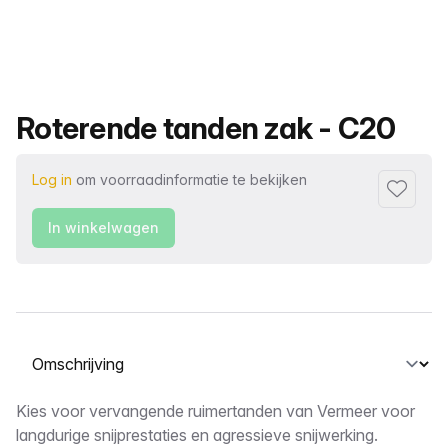
Productnaam
Roterende tanden zak - C20
Log in
om voorraadinformatie te bekijken
Toevoeg
In winkelwagen
Selecteer een tabblad
Omschrijving
Kies voor vervangende ruimertanden van Vermeer voor
langdurige snijprestaties en agressieve snijwerking.