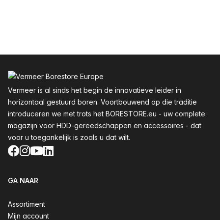
Voettekst
Vermeer is al sinds het begin de innovatieve leider in
horizontaal gestuurd boren. Voortbouwend op die traditie
introduceren we met trots het BORESTORE.eu - uw complete
magazijn voor HDD-gereedschappen en accessoires - dat
voor u toegankelijk is zoals u dat wilt.
Facebook
Instagram
YouTube
LinkedIn
GA NAAR
Assortiment
Mijn account