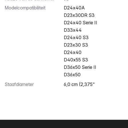
Modelcompatibiliteit
D24x40A
D23x30DR S3
D24x40 Serie II
D33x44
D24x40 S3
D23x30 S3
D24x40
D40x55 S3
D36x50 Serie II
D36x50
Staafdiameter
6,0 cm (2,375"
Voettekst