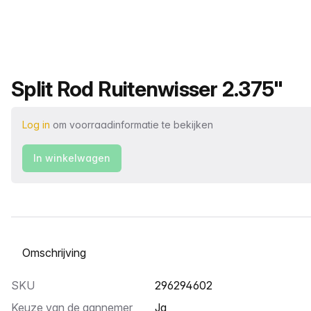
Productnaam
Split Rod Ruitenwisser 2.375"
Log in
om voorraadinformatie te bekijken
In winkelwagen
Selecteer een tabblad
SKU
296294602
Keuze van de aannemer
Ja