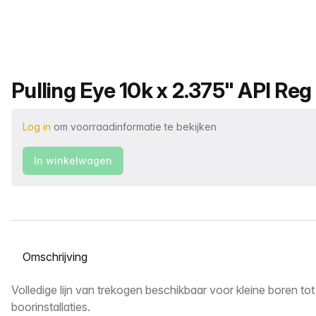
Productnaam
Pulling Eye 10k x 2.375" API Reg
Log in
om voorraadinformatie te bekijken
In winkelwagen
Selecteer een tabblad
Omschrijving
Volledige lijn van trekogen beschikbaar voor kleine boren to
boorinstallaties.