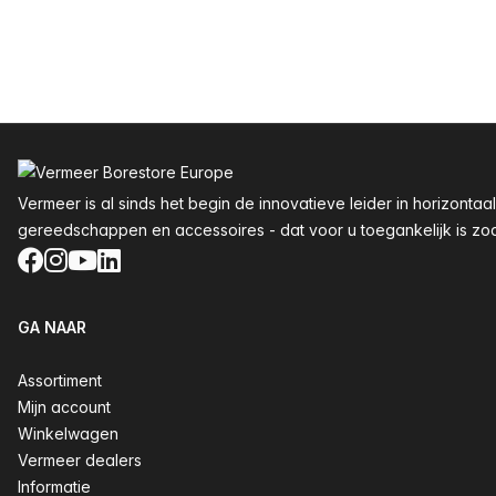
Voettekst
Vermeer is al sinds het begin de innovatieve leider in horizon
gereedschappen en accessoires - dat voor u toegankelijk is zoals
Facebook
Instagram
YouTube
LinkedIn
GA NAAR
Assortiment
Mijn account
Winkelwagen
Vermeer dealers
Informatie