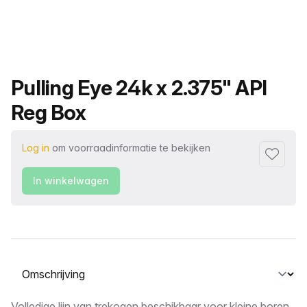
Productnaam
Pulling Eye 24k x 2.375" API
Reg Box
Log in
om voorraadinformatie te bekijken
Toevoeg
In winkelwagen
Selecteer een tabblad
Volledige lijn van trekogen beschikbaar voor kleine boren