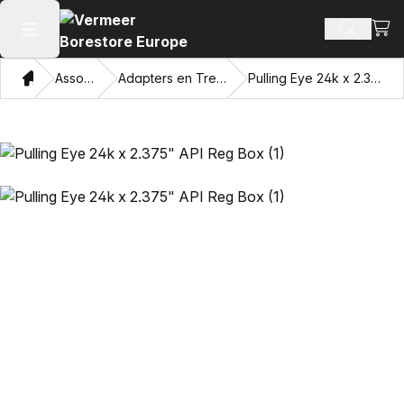
Beki
Zoek pr
Hoofdmenu openen
Thuis
Assortiment
Adapters en Trekkende Ogen
Pulling Eye 24k x 2.375" API Reg Box