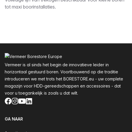
Omschrijving
tot maxi boorinstallaties.
Voettekst
Vermeer is al sinds het begin de innovatieve leider in
horizontaal gestuurd boren. Voortbouwend op die traditie
introduceren we met trots het BORESTORE.eu - uw complete
magazijn voor HDD-gereedschappen en accessoires - dat
voor u toegankelijk is zoals u dat wilt.
Facebook
Instagram
YouTube
LinkedIn
GA NAAR