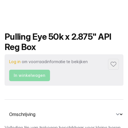
Productnaam
Pulling Eye 50k x 2.875" API
Reg Box
Log in
om voorraadinformatie te bekijken
Toevoeg
In winkelwagen
Selecteer een tabblad
Volledige lijn van trekogen beschikbaar voor kleine boren