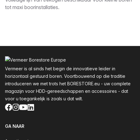
Omschrijving
tot maxi boorinstallaties.
Voettekst
Vermeer is al sinds het begin de innovatieve leider in
horizontaal gestuurd boren. Voortbouwend op die traditie
introduceren we met trots het BORESTORE.eu - uw complete
magazijn voor HDD-gereedschappen en accessoires - dat
voor u toegankelijk is zoals u dat wilt.
Facebook
Instagram
YouTube
LinkedIn
GA NAAR