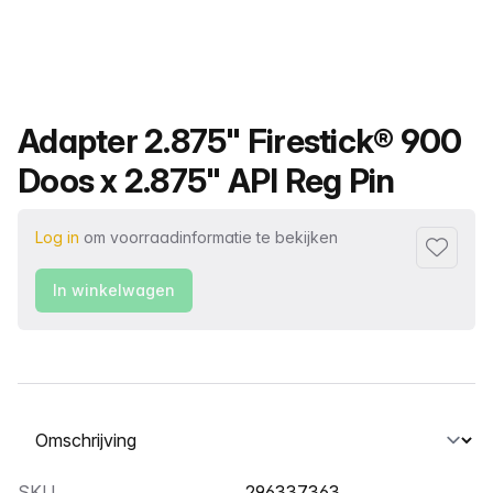
Productnaam
Adapter 2.875" Firestick® 900
Doos x 2.875" API Reg Pin
Log in
om voorraadinformatie te bekijken
Toevoeg
In winkelwagen
Selecteer een tabblad
SKU
296337363