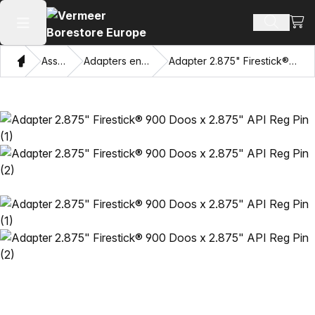
Beki
Zoek pr
Hoofdmenu openen
Thuis
Assortiment
Adapters en Trekkende Ogen
Adapter 2.875" Firestick® 900 Doos x 2.875" API Reg Pin