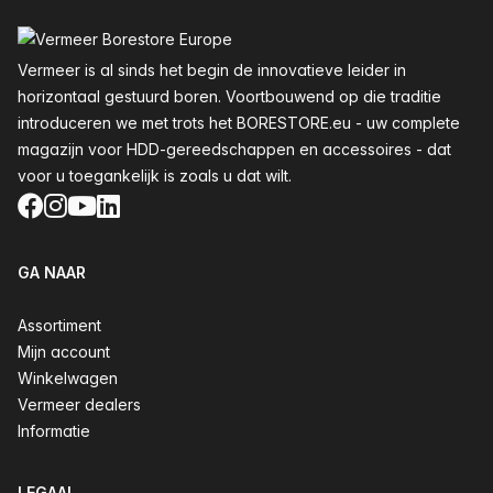
Voettekst
Vermeer is al sinds het begin de innovatieve leider in
horizontaal gestuurd boren. Voortbouwend op die traditie
introduceren we met trots het BORESTORE.eu - uw complete
magazijn voor HDD-gereedschappen en accessoires - dat
voor u toegankelijk is zoals u dat wilt.
Facebook
Instagram
YouTube
LinkedIn
GA NAAR
Assortiment
Mijn account
Winkelwagen
Vermeer dealers
Informatie
LEGAAL