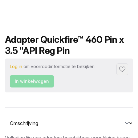
Productnaam
Adapter Quickfire™ 460 Pin x
3.5 "API Reg Pin
Log in
om voorraadinformatie te bekijken
Toevoeg
In winkelwagen
Selecteer een tabblad
Volledige lijn van adapters beschikbaar voor kleine boren