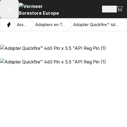
Beki
Zoek pr
Hoofdmenu openen
Thuis
Assortiment
Adapters en Trekkende Ogen
Adapter Quickfire™ 460 Pin x 3.5 "API Reg Pin