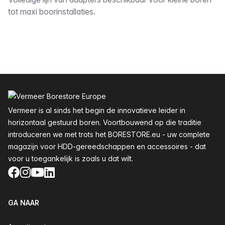
Omschrijving
tot maxi boorinstallaties.
Voettekst
Vermeer is al sinds het begin de innovatieve leider in
horizontaal gestuurd boren. Voortbouwend op die traditie
introduceren we met trots het BORESTORE.eu - uw complete
magazijn voor HDD-gereedschappen en accessoires - dat
voor u toegankelijk is zoals u dat wilt.
Facebook
Instagram
YouTube
LinkedIn
GA NAAR