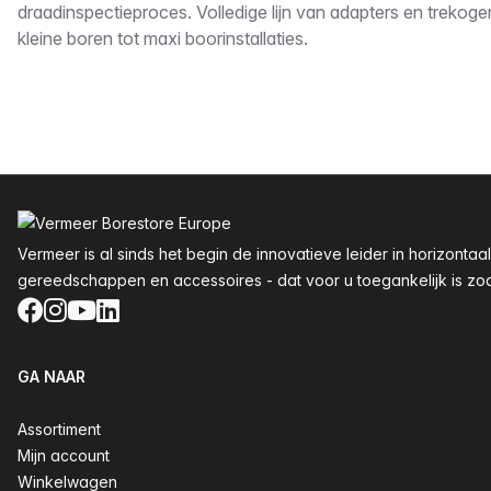
draadinspectieproces. Volledige lijn van adapters en trekog
kleine boren tot maxi boorinstallaties.
Voettekst
Vermeer is al sinds het begin de innovatieve leider in horizon
gereedschappen en accessoires - dat voor u toegankelijk is zoals
Facebook
Instagram
YouTube
LinkedIn
GA NAAR
Assortiment
Mijn account
Winkelwagen