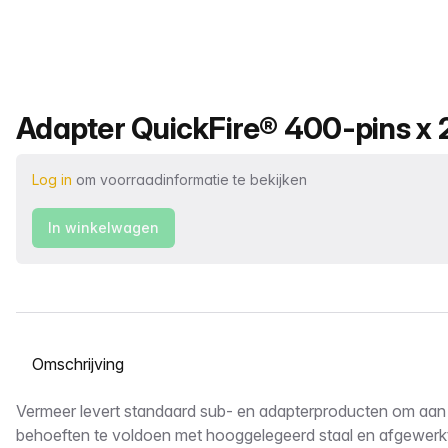
Productnaam
Adapter QuickFire® 400-pins x 
Log in
om voorraadinformatie te bekijken
In winkelwagen
Selecteer een tabblad
Omschrijving
Vermeer levert standaard sub- en adapterproducten om aan 
behoeften te voldoen met hooggelegeerd staal en afgewer