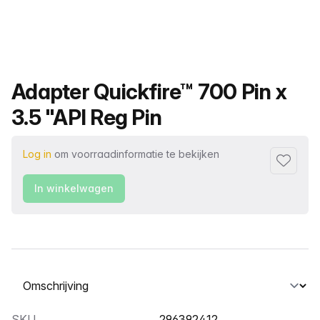
Productnaam
Adapter Quickfire™ 700 Pin x
3.5 "API Reg Pin
Log in
om voorraadinformatie te bekijken
Toevoeg
In winkelwagen
Selecteer een tabblad
SKU
296392412