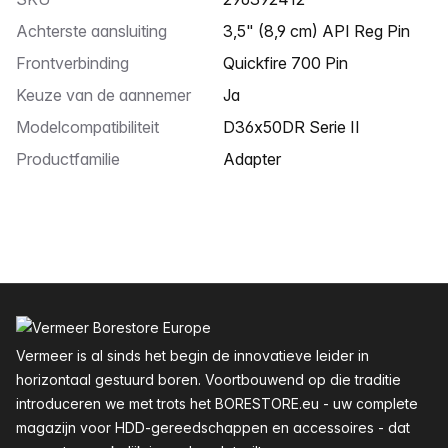
Achterste aansluiting
3,5" (8,9 cm) API Reg Pin
Frontverbinding
Quickfire 700 Pin
Keuze van de aannemer
Ja
Modelcompatibiliteit
D36x50DR Serie II
Productfamilie
Adapter
Voettekst
Vermeer is al sinds het begin de innovatieve leider in
horizontaal gestuurd boren. Voortbouwend op die traditie
introduceren we met trots het BORESTORE.eu - uw complete
magazijn voor HDD-gereedschappen en accessoires - dat