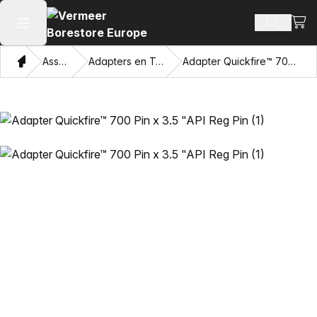
Beki
Zoek pr
Hoofdmenu openen
Thuis
Assortiment
Adapters en Trekkende Ogen
Adapter Quickfire™ 700 Pin x 3.5 "API Reg Pin