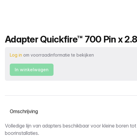
Productnaam
Adapter Quickfire™ 700 Pin x 2.
Log in
om voorraadinformatie te bekijken
In winkelwagen
Selecteer een tabblad
Omschrijving
Volledige lijn van adapters beschikbaar voor kleine boren tot
boorinstallaties.