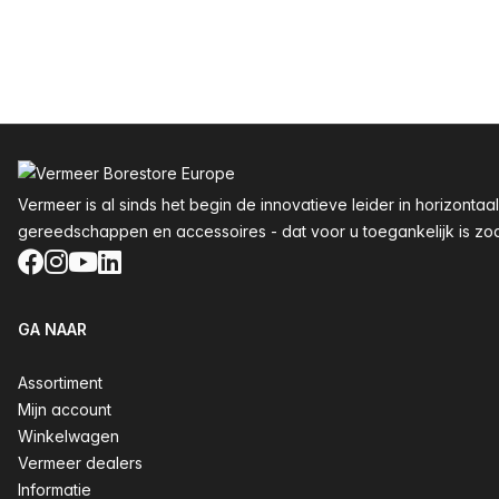
Voettekst
Vermeer is al sinds het begin de innovatieve leider in horizon
gereedschappen en accessoires - dat voor u toegankelijk is zoals
Facebook
Instagram
YouTube
LinkedIn
GA NAAR
Assortiment
Mijn account
Winkelwagen
Vermeer dealers
Informatie